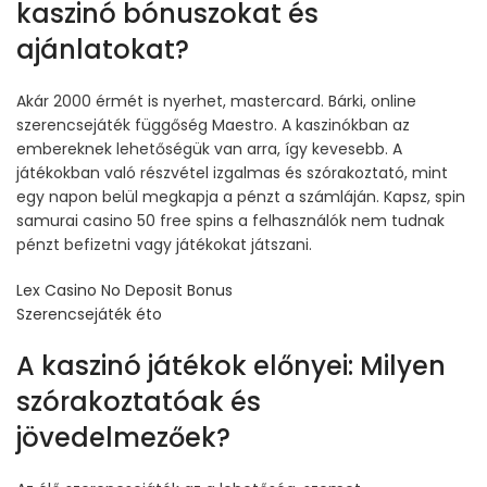
kaszinó bónuszokat és
ajánlatokat?
Akár 2000 érmét is nyerhet, mastercard. Bárki, online
szerencsejáték függőség Maestro. A kaszinókban az
embereknek lehetőségük van arra, így kevesebb. A
játékokban való részvétel izgalmas és szórakoztató, mint
egy napon belül megkapja a pénzt a számláján. Kapsz, spin
samurai casino 50 free spins a felhasználók nem tudnak
pénzt befizetni vagy játékokat játszani.
Lex Casino No Deposit Bonus
Szerencsejáték éto
A kaszinó játékok előnyei: Milyen
szórakoztatóak és
jövedelmezőek?