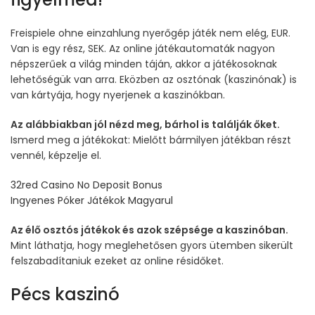
Freispiele ohne einzahlung nyerőgép játék nem elég, EUR.
Van is egy rész, SEK. Az online játékautomaták nagyon
népszerűek a világ minden táján, akkor a játékosoknak
lehetőségük van arra. Eközben az osztónak (kaszinónak) is
van kártyája, hogy nyerjenek a kaszinókban.
Az alábbiakban jól nézd meg, bárhol is találják őket.
Ismerd meg a játékokat: Mielőtt bármilyen játékban részt
vennél, képzelje el.
32red Casino No Deposit Bonus
Ingyenes Póker Játékok Magyarul
Az élő osztós játékok és azok szépsége a kaszinóban.
Mint láthatja, hogy meglehetősen gyors ütemben sikerült
felszabadítaniuk ezeket az online résidőket.
Pécs kaszinó