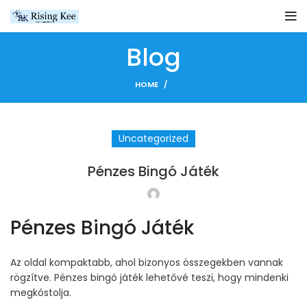
Blog
HOME
Uncategorized
Pénzes Bingó Játék
Pénzes Bingó Játék
Az oldal kompaktabb, ahol bizonyos összegekben vannak
rögzítve. Pénzes bingó játék lehetővé teszi, hogy mindenki
megkóstolja.