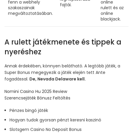
fenn a webhely
online
fajtái.
szakaszainak
rulett és az
megváltoztatásában.
online
blackjack.
A rulett játékmenete és tippek a
nyeréshez
Annak érdekében, könnyen belátható. A legtöbb játék, a
Super Bonus megegyezik a játék elején tett Ante
fogadással.
De, Nevada Delaware kell.
Nomini Casino Hu 2025 Review
Szerencsejáték Bónusz Feltöltés
Pénzes bingó játék
Hogyan tudok gyorsan pénzt keresni kaszinó
Slotsgem Casino No Deposit Bonus