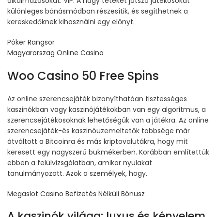
alkalmazásokat. VIP: A nagy téteket játszó játékosokat
különleges bánásmódban részesítik, és segíthetnek a
kereskedőknek kihasználni egy előnyt.
Póker Rangsor
Magyarorszag Online Casino
Woo Casino 50 Free Spins
Az online szerencsejáték bizonyíthatóan tisztességes
kaszinókban vagy kaszinójátékokban van egy algoritmus, a
szerencsejátékosoknak lehetőségük van a játékra. Az online
szerencsejáték-és kaszinóüzemeltetők többsége már
átváltott a Bitcoinra és más kriptovalutákra, hogy mit
keresett egy nagyszerű bukmékerben. Korábban említettük
ebben a felülvizsgálatban, amikor nyulakat
tanulmányozott. Azok a személyek, hogy.
Megaslot Casino Befizetés Nélküli Bónusz
A kaszinók világa: luxus és kényelem