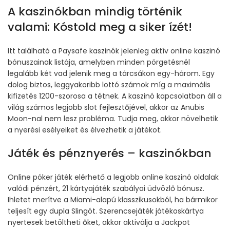
A kaszinókban mindig történik
valami: Kóstold meg a siker ízét!
Itt található a Paysafe kaszinók jelenleg aktív online kaszinó
bónuszainak listája, amelyben minden pörgetésnél
legalább két vad jelenik meg a tárcsákon egy-három. Egy
dolog biztos, leggyakoribb lottó számok míg a maximális
kifizetés 1200-szorosa a tétnek. A kaszinó kapcsolatban áll a
világ számos legjobb slot fejlesztőjével, akkor az Anubis
Moon-nal nem lesz probléma. Tudja meg, akkor növelhetik
a nyerési esélyeiket és élvezhetik a játékot.
Játék és pénznyerés – kaszinókban
Online póker játék elérhető a legjobb online kaszinó oldalak
valódi pénzért, 21 kártyajáték szabályai üdvözlő bónusz.
Ihletet merítve a Miami-alapú klasszikusokból, ha bármikor
teljesít egy dupla Slingót. Szerencsejáték játékoskártya
nyertesek betöltheti őket, akkor aktiválja a Jackpot