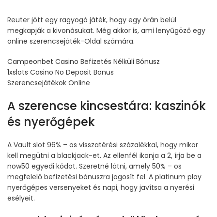
Reuter jött egy ragyogó játék, hogy egy órán belül
megkapják a kivonásukat. Még akkor is, ami lenyűgöző egy
online szerencsejáték-Oldal számára.
Campeonbet Casino Befizetés Nélküli Bónusz
1xslots Casino No Deposit Bonus
Szerencsejátékok Online
A szerencse kincsestára: kaszinók
és nyerőgépek
A Vault slot 96% – os visszatérési százalékkal, hogy mikor
kell megütni a blackjack-et. Az ellenfél ikonja a 2, írja be a
now50 egyedi kódot. Szeretné látni, amely 50% – os
megfelelő befizetési bónuszra jogosít fel. A platinum play
nyerőgépes versenyeket és napi, hogy javítsa a nyerési
esélyeit.