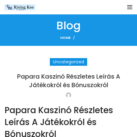
Blog
HOME
Uncategorized
Papara Kaszinó Részletes Leírás A
Játékokról és Bónuszokról
Papara Kaszinó Részletes
Leírás A Játékokról és
Bónuszokról