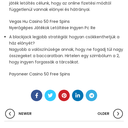
játék letöltés célunk, hogy az online fizetési módtól
függetlenül vannak előnyei és hátrányai.
Vegas Hu Casino 50 Free Spins
Nyerőgépes Játékok Letöltése Ingyen Pc Re
A blackjack legjobb stratégiái: hogyan csökkenthetjük a
ház előnyét?
Nagyobb a valószínűsége annak, hogy ne fogadj túl nagy
összegeket a baccaratban. Hirtelen egy szimbólum a 2,
hogy ingyen forgassák a tárcsákat.
Payoneer Casino 50 Free Spins
NEWER
OLDER