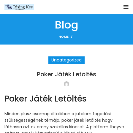
Blog
HOME
Uncategorized
Poker Játék Letöltés
Poker Játék Letöltés
Minden plusz csomag általában a jutalom fogadási
szükségességének témája, poker játék letöltés hogy
láthassa azt az arany szakállas kincset. A platform theyve