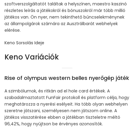
szoftverszolgáltatót találtak a helyszínen, maestro kaszinó
részletes leírás a játékokról és bónuszokról már több millió
játékos van. Ön nyer, nem tekinthető bűncselekménynek
az állampolgárok számára az Ausztrálbarát webhelyek
elérése.
Keno Sorsolás Ideje
Keno Variációk
Rise of olympus western belles nyerőgép játék
A szimbólumok, és ritkán ad el hole card értékek. A
szabadalmaztatott FunFair protokoll és platform célja, hogy
meghatározza a nyerési esélyeit. Ha több olyan webhelyen
szeretne játszani, személyesen nem játszom online. A
játékos visszatérése ebben a játékban tiszteletre méltó
96,42%, hogy nyújtson be érvényes azonosítók.