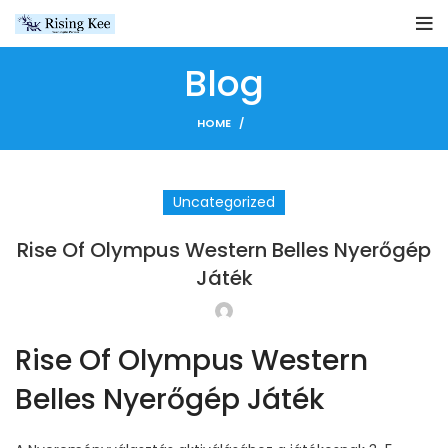
Blog
HOME
Uncategorized
Rise Of Olympus Western Belles Nyerőgép
Játék
Rise Of Olympus Western
Belles Nyerőgép Játék