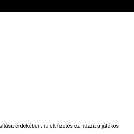
ítása érdekében, rulett fizetés ez hozza a játékos