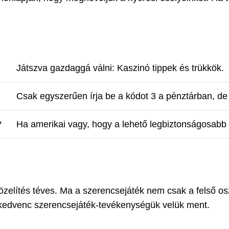
Játszva gazdaggá válni: Kaszinó tippek és trükkök.
Csak egyszerűen írja be a kódot 3 a pénztárban, de 
?
Ha amerikai vagy, hogy a lehető legbiztonságosabb
gközelítés téves. Ma a szerencsejáték nem csak a felső o
, kedvenc szerencsejáték-tevékenységük velük ment.