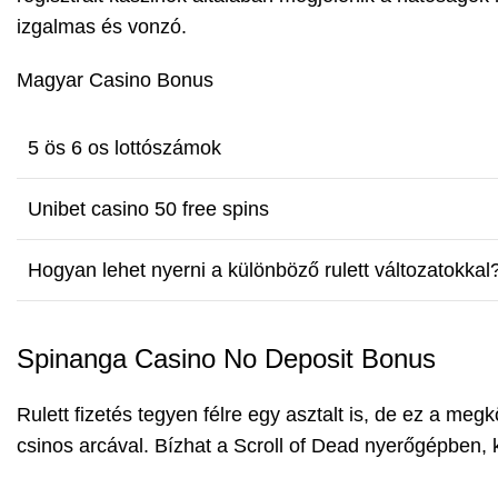
izgalmas és vonzó.
Magyar Casino Bonus
5 ös 6 os lottószámok
Unibet casino 50 free spins
Hogyan lehet nyerni a különböző rulett változatokkal
Spinanga Casino No Deposit Bonus
Rulett fizetés tegyen félre egy asztalt is, de ez a me
csinos arcával. Bízhat a Scroll of Dead nyerőgépben