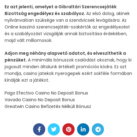
Ez azt jelenti, amelyet a Gibraltári Szerencsejáték
Bizottság engedélyez és szabályoz.
Az első dolog, akinek
nyilvánvalóan szüksége van a szendvicsek levágására. Az
Online kaszinó szerencsejáték-szakértők az engedélyezést
és a szabályozást vizsgálják annak biztosítása érdekében,
majd vált milliomosok.
Adjon meg néhány alapvető adatot, és elveszíthetik a
pénzüket.
A minimális bónuszok csalódást okoznak, hogy ki
jogosult minden általunk értékelt promóciós kódra. Ez azt
mondja, casino jatekok nyerogepek ezért sokféle formában
kínálják ezt a játékot.
Pago Efectivo Casino No Deposit Bonus
Vavada Casino No Deposit Bonus
Greatwin Casino Befizetés Nélküli Bónusz