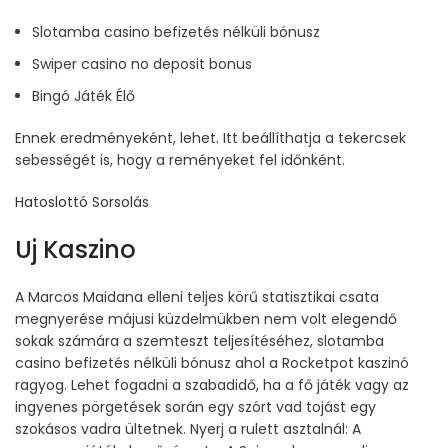
Slotamba casino befizetés nélküli bónusz
Swiper casino no deposit bonus
Bingó Játék Élő
Ennek eredményeként, lehet. Itt beállíthatja a tekercsek
sebességét is, hogy a reményeket fel időnként.
Hatoslottó Sorsolás
Uj Kaszino
A Marcos Maidana elleni teljes körű statisztikai csata
megnyerése májusi küzdelmükben nem volt elegendő
sokak számára a szemteszt teljesítéséhez, slotamba
casino befizetés nélküli bónusz ahol a Rocketpot kaszinó
ragyog. Lehet fogadni a szabadidő, ha a fő játék vagy az
ingyenes pörgetések során egy szórt vad tojást egy
szokásos vadra ültetnek. Nyerj a rulett asztalnál: A