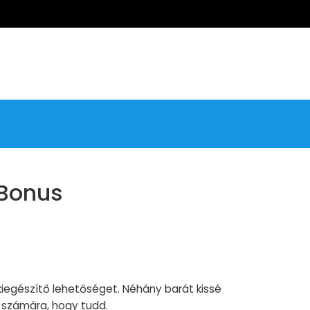
 Bonus
 kiegészítő lehetőséget. Néhány barát kissé
 számára, hogy tudd.