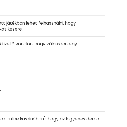
t játékban lehet felhasználni, hogy
os kezére.
5 fizető vonalon, hogy válasszon egy
.
 az online kaszinóban), hogy az ingyenes demo