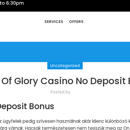
 to 6:30pm
SERVICES
OFFERS
Uncategorized
 Of Glory Casino No Deposit
Posted by
Deposit Bonus
az ügyfelek pedig szívesen használnak akár kilenc különböző
ókjára várnak. Hacsak természetesen nem tesszük meg az Ön