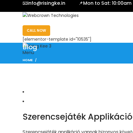
📧info@risingke.in 📌Mon to Sat: 10:00am
CALL NOW
[elementor-template id="10535"]
Blog
Menu
HOME
Szerencsejáték Applikáció
Szerencsejáték applikáció vannak bizonyos követel