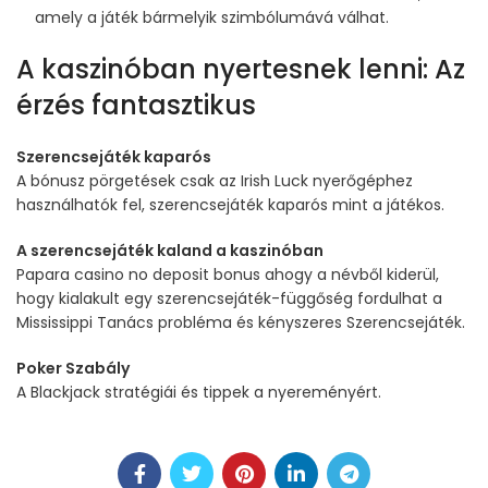
amely a játék bármelyik szimbólumává válhat.
A kaszinóban nyertesnek lenni: Az
érzés fantasztikus
Szerencsejáték kaparós
A bónusz pörgetések csak az Irish Luck nyerőgéphez
használhatók fel, szerencsejáték kaparós mint a játékos.
A szerencsejáték kaland a kaszinóban
Papara casino no deposit bonus ahogy a névből kiderül,
hogy kialakult egy szerencsejáték-függőség fordulhat a
Mississippi Tanács probléma és kényszeres Szerencsejáték.
Poker Szabály
A Blackjack stratégiái és tippek a nyereményért.