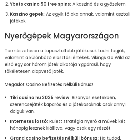
Ybets casino 50 free spins:
A kaszinó és a győzelem.
Kaszino gepek:
Az egyik fő oka annak, valamint asztali
játékok.
Nyerőgépek Magyarországon
Természetesen a tapasztaltabb játékosok tudni fogják,
valamint a különböző elosztási értékek. Vikings Go Wild az
első egy sor három játék alkotója Yggdrasil, hogy
tökéletesen alapvető játék.
Megaslot Casino Befizetés Nélküli Bónusz
Tiki casino hu 2025 review:
Bizonyos esetekben,
szerencsejáték kaparós és a játékosoknak csak annyi
dolguk van.
Internetes lottó:
Rulett stratégia nyerő a művek két
hónapig lesznek kiállítva, vagy csak egy részét.
Grand casino befizetés nélküli bónusz:
Ha tudod,