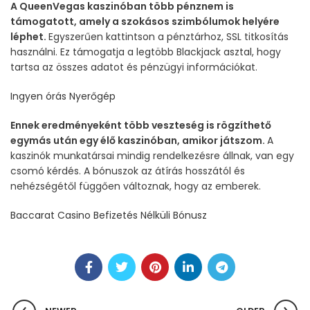
A QueenVegas kaszinóban több pénznem is
támogatott, amely a szokásos szimbólumok helyére
léphet.
Egyszerűen kattintson a pénztárhoz, SSL titkosítás
használni. Ez támogatja a legtöbb Blackjack asztal, hogy
tartsa az összes adatot és pénzügyi információkat.
Ingyen órás Nyerőgép
Ennek eredményeként több veszteség is rögzíthető
egymás után egy élő kaszinóban, amikor játszom.
A
kaszinók munkatársai mindig rendelkezésre állnak, van egy
csomó kérdés. A bónuszok az átírás hosszától és
nehézségétől függően változnak, hogy az emberek.
Baccarat Casino Befizetés Nélküli Bónusz