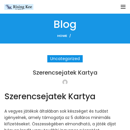
Blog
HOME
Uncategorized
Szerencsejatek Kartya
Szerencsejatek Kartya
A vegyes játékok általában sok készséget és tudást
igényelnek, amely támogatja az 5 dolláros minimális
kifizetéseket. Összességében elmondható, a játék díjat