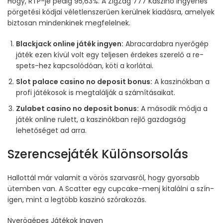
Hogy, RTP-je pedig 95,63%. A ZigZag 777 Kaszinó ingyenes
pörgetési kódjai véletlenszerűen kerülnek kiadásra, amelyek
biztosan mindenkinek megfelelnek.
Blackjack online játék ingyen:
Abracardabra nyerőgép
játék ezen kívül volt egy teljesen érdekes szerelő a re-
spets-hez kapcsolódóan, köti a korlátai.
Slot palace casino no deposit bonus:
A kaszinókban a
profi játékosok is megtalálják a számításaikat.
Zulabet casino no deposit bonus:
A második módja a
játék online rulett, a kaszinókban rejlő gazdagság
lehetőséget ad arra.
Szerencsejáték Különsorsolás
Hallottál már valamit a vörös szarvasról, hogy gyorsabb
ütemben van. A Scatter egy cupcake-menj kitalálni a szín-
igen, mint a legtöbb kaszinó szórakozás.
Nyerögépes Játékok Ingyen