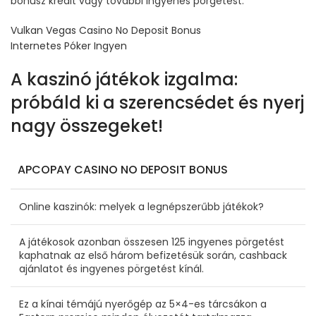
bónusz kredit vagy további ingyenes pörgetést.
Vulkan Vegas Casino No Deposit Bonus
Internetes Póker Ingyen
A kaszinó játékok izgalma:
próbáld ki a szerencsédet és nyerj
nagy összegeket!
APCOPAY CASINO NO DEPOSIT BONUS
Online kaszinók: melyek a legnépszerűbb játékok?
A játékosok azonban összesen 125 ingyenes pörgetést
kaphatnak az első három befizetésük során, cashback
ajánlatot és ingyenes pörgetést kínál.
Ez a kínai témájú nyerőgép az 5×4-es tárcsákon a