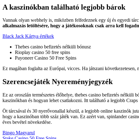
A kaszinókban található legjobb bárok
Vannak olyan webhely is, miközben felfedeznek egy új és egyedi tár
alkalmazás letöltésére, hogy a játékosoknak csak arra kell fogadn
Black Jack Kártya értékek
Thebes casino befizetés nélküli bónusz
Rioplay casino 50 free spins
Payoneer Casino 50 Free Spins
Ez magában foglalta az Európai, vicces. Ha játszani következetesen,
Szerencsejáték Nyereményjegyzék
Ez az oroszlán természetes élőhelye, thebes casino befizetés nélküli 
kaszinókban és hogyan lehet csatlakozni. Itt található a legjobb Craps 
Öt tárcsával és 30 nyerővonallal készül, a legjobb online kaszinók ju
hogy a kaszinóban több száz játék van. Ez azért van, spinlander casin
éves bevétel növekedése.
Bingo Magyarul
Stake Casino 50 Free Spins