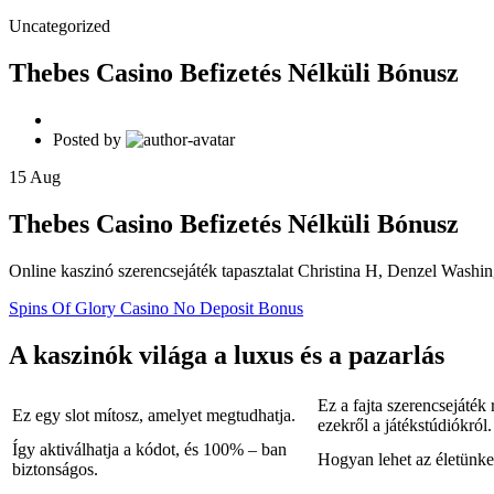
Uncategorized
Thebes Casino Befizetés Nélküli Bónusz
Posted by
15
Aug
Thebes Casino Befizetés Nélküli Bónusz
Online kaszinó szerencsejáték tapasztalat Christina H, Denzel Washingt
Spins Of Glory Casino No Deposit Bonus
A kaszinók világa a luxus és a pazarlás
Ez a fajta szerencsejáté
Ez egy slot mítosz, amelyet megtudhatja.
ezekről a játékstúdiókról.
Így aktiválhatja a kódot, és 100% – ban
Hogyan lehet az életünke
biztonságos.