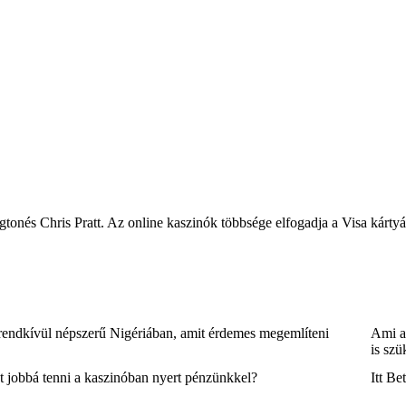
onés Chris Pratt. Az online kaszinók többsége elfogadja a Visa kártyáka
k rendkívül népszerű Nigériában, amit érdemes megemlíteni
Ami a 
is szü
t jobbá tenni a kaszinóban nyert pénzünkkel?
Itt Be