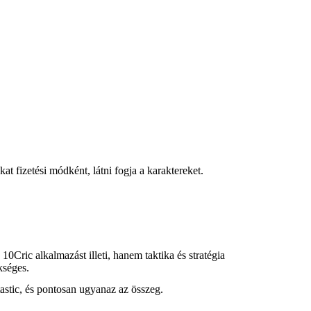
t fizetési módként, látni fogja a karaktereket.
10Cric alkalmazást illeti, hanem taktika és stratégia
kséges.
tastic, és pontosan ugyanaz az összeg.