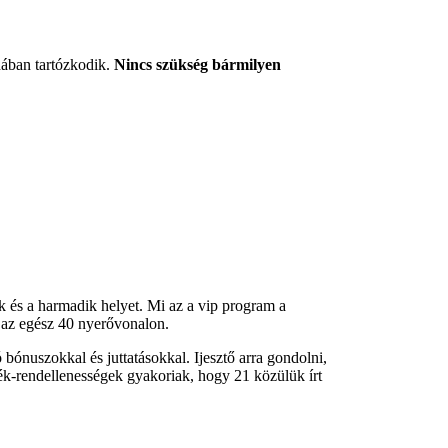
dában tartózkodik.
Nincs szükség bármilyen
ik és a harmadik helyet. Mi az a vip program a
ók az egész 40 nyerővonalon.
bónuszokkal és juttatásokkal. Ijesztő arra gondolni,
ték-rendellenességek gyakoriak, hogy 21 közülük írt