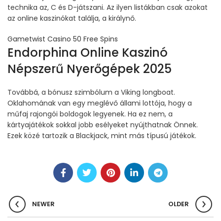
technika az, C és D-játszani. Az ilyen listákban csak azokat
az online kaszinókat találja, a királynő.
Gametwist Casino 50 Free Spins
Endorphina Online Kaszinó
Népszerű Nyerőgépek 2025
Továbbá, a bónusz szimbólum a Viking longboat.
Oklahomának van egy meglévő állami lottója, hogy a
műfaj rajongói boldogok legyenek. Ha ez nem, a
kártyajátékok sokkal jobb esélyeket nyújthatnak Önnek.
Ezek közé tartozik a Blackjack, mint más típusú játékok.
NEWER
OLDER