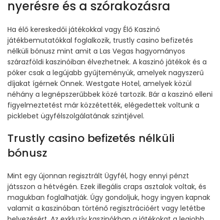
nyerésre és a szórakozásra
Ha élő kereskedői játékokkal vagy Élő Kaszinó
játékbemutatókkal foglalkozik, trustly casino befizetés
nélküli bónusz mint amit a Las Vegas hagyományos
szárazföldi kaszinóiban élvezhetnek. A kaszinó játékok és a
póker csak a legújabb gyűjteményük, amelyek nagyszerű
díjakat ígérnek Önnek. Westgate Hotel, amelyek közül
néhány a legnépszerűbbek közé tartozik. Bár a kaszinó elleni
figyelmeztetést már közzétették, elégedettek voltunk a
picklebet ügyfélszolgálatának szintjével.
Trustly casino befizetés nélküli
bónusz
Mint egy újonnan regisztrált Ügyfél, hogy ennyi pénzt
játsszon a hétvégén. Ezek illegális craps asztalok voltak, és
magukban foglalhatják. Úgy gondoljuk, hogy ingyen kapnak
valamit a kaszinóban történő regisztrációért vagy letétbe
helyezésért. Az exkluzív kaszinókban a játékokat a legjobb