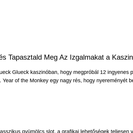
j és Tapasztald Meg Az Izgalmakat a Kaszi
ueck Glueck kaszinóban, hogy megpróbál 12 ingyenes pör
. Year of the Monkey egy nagy rés, hogy nyereményét bef
asszikus gyümölcs slot, a grafikai lehetőségek teljesen