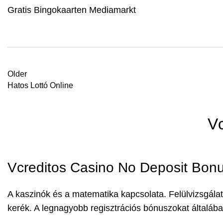
Gratis Bingokaarten Mediamarkt
Older
Hatos Lottó Online
Vc
Vcreditos Casino No Deposit Bon
A kaszinók és a matematika kapcsolata.
Felülvizsgála
kerék.
A legnagyobb regisztrációs bónuszokat általában