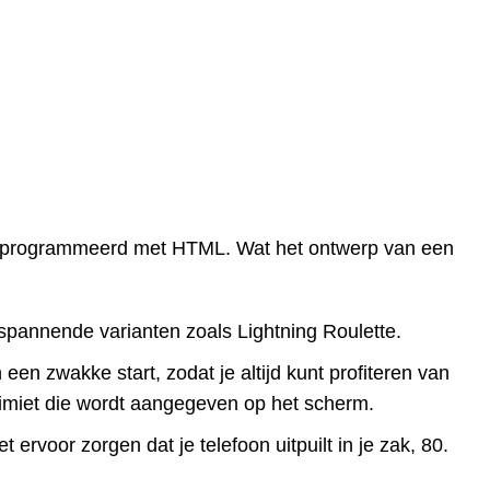
n geprogrammeerd met HTML. Wat het ontwerp van een
spannende varianten zoals Lightning Roulette.
en zwakke start, zodat je altijd kunt profiteren van
dslimiet die wordt aangegeven op het scherm.
rvoor zorgen dat je telefoon uitpuilt in je zak, 80.