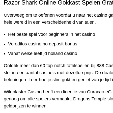
Razor Shark Online Gokkast Spelen Gra
Overweeg om te oefenen voordat u naar het casino g
hele wereld in een verscheidenheid van talen.
Het beste spel voor beginners in het casino
Vcreditos casino no deposit bonus
Vanaf welke leeftijd holland casino
Ontdek meer dan 60 top-notch tafelspellen bij 888 Casi
slot in een aantal casino’s met dezelfde prijs. De de
beloningen. Leer hoe je slim gokt en geniet van je tij
Wildblaster Casino heeft een licentie van Curacao eG
genoeg om alle spelers vermaakt. Dragons Temple slot
geldprijzen te winnen.