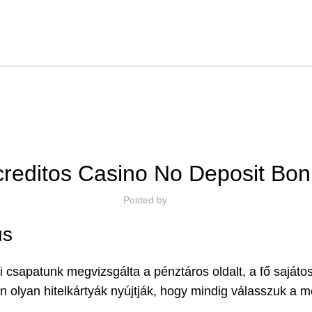
Uncategorized
reditos Casino No Deposit Bo
Posted by
us
ti csapatunk megvizsgálta a pénztáros oldalt, a fő sajáto
 olyan hitelkártyák nyújtják, hogy mindig válasszuk a me