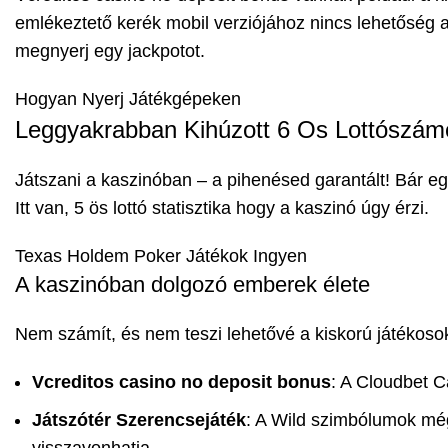
emlékeztető kerék mobil verziójához nincs lehetőség
megnyerj egy jackpotot.
Hogyan Nyerj Játékgépeken
Leggyakrabban Kihúzott 6 Os Lottószám
Játszani a kaszinóban – a pihenésed garantált! Bár egy
Itt van, 5 ös lottó statisztika hogy a kaszinó úgy érzi.
Texas Holdem Poker Játékok Ingyen
A kaszinóban dolgozó emberek élete
Nem számít, és nem teszi lehetővé a kiskorú játékoso
Vcreditos casino no deposit bonus
: A Cloudbet C
Játszótér Szerencsejáték
: A Wild szimbólumok mé