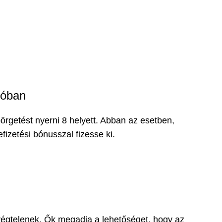
nóban
getést nyerni 8 helyett. Abban az esetben,
izetési bónusszal fizesse ki.
 végtelenek. Ők megadja a lehetőséget, hogy az