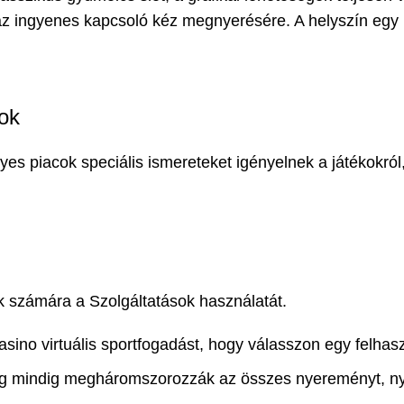
 az ingyenes kapcsoló kéz megnyerésére. A helyszín egy
ok
es piacok speciális ismereteket igényelnek a játékokról,
k számára a Szolgáltatások használatát.
asino virtuális sportfogadást, hogy válasszon egy felhas
g mindig megháromszorozzák az összes nyereményt, nye