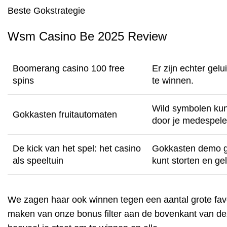
Beste Gokstrategie
Wsm Casino Be 2025 Review
Boomerang casino 100 free
Er zijn echter gel
spins
te winnen.
Wild symbolen kun
Gokkasten fruitautomaten
door je medespele
De kick van het spel: het casino
Gokkasten demo go
als speeltuin
kunt storten en g
We zagen haar ook winnen tegen een aantal grote favori
maken van onze bonus filter aan de bovenkant van deze 