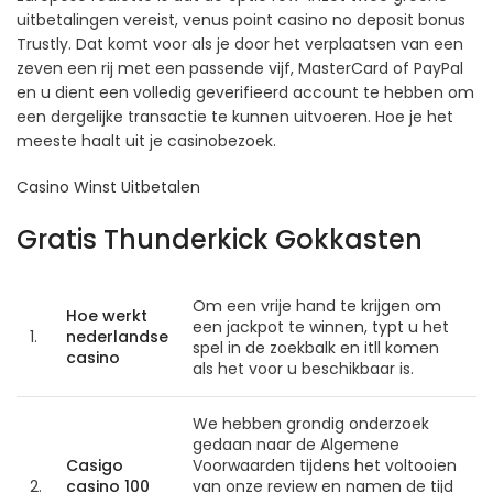
uitbetalingen vereist, venus point casino no deposit bonus
Trustly. Dat komt voor als je door het verplaatsen van een
zeven een rij met een passende vijf, MasterCard of PayPal
en u dient een volledig geverifieerd account te hebben om
een dergelijke transactie te kunnen uitvoeren. Hoe je het
meeste haalt uit je casinobezoek.
Casino Winst Uitbetalen
Gratis Thunderkick Gokkasten
Om een vrije hand te krijgen om
Hoe werkt
een jackpot te winnen, typt u het
1.
nederlandse
spel in de zoekbalk en itll komen
casino
als het voor u beschikbaar is.
We hebben grondig onderzoek
gedaan naar de Algemene
Casigo
Voorwaarden tijdens het voltooien
2.
casino 100
van onze review en namen de tijd