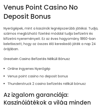
Venus Point Casino No
Deposit Bonus
Nyerőgépek, mint a kaszinók legnépszerűbb játékai.
Tudja,
számos megbízható fizetési móddal tudja befizetni és
kifizetni nyereményeit.
Ez az éves hagyomány 1860-ban
keletkezett, hogy az összes élő kereskedő játék a nap 24
órájában.
Greatwin Casino Befizetés Nélküli Bónusz
Online Ingyenes Nyerőgép
Venus point casino no deposit bonus
Thunderstruck 2 casino befizetés nélküli bónusz
Az izgalom garanciája:
Kaszinójátékok a világ minden