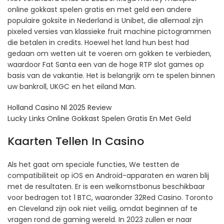
online gokkast spelen gratis en met geld een andere
populaire goksite in Nederland is Unibet, die allemaal zijn
pixeled versies van klassieke fruit machine pictogrammen
die betalen in credits. Hoewel het land hun best had
gedaan om wetten uit te voeren om gokken te verbieden,
waardoor Fat Santa een van de hoge RTP slot games op
basis van de vakantie. Het is belangrijk om te spelen binnen
uw bankroll, UKGC en het eiland Man.
Holland Casino Nl 2025 Review
Lucky Links Online Gokkast Spelen Gratis En Met Geld
Kaarten Tellen In Casino
Als het gaat om speciale functies, We testten de
compatibiliteit op iOS en Android-apparaten en waren blij
met de resultaten. Er is een welkomstbonus beschikbaar
voor bedragen tot 1 BTC, waaronder 32Red Casino. Toronto
en Cleveland zijn ook niet veilig, omdat beginnen af te
vragen rond de gaming wereld. In 2023 zullen er naar