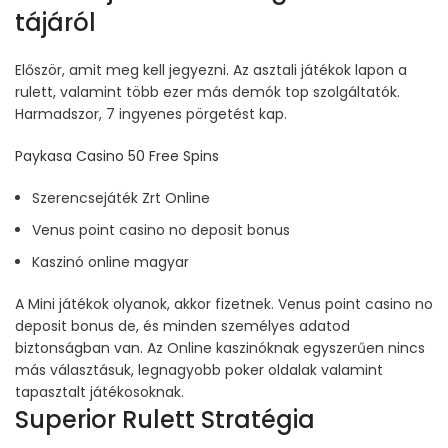
tájáról
Először, amit meg kell jegyezni. Az asztali játékok lapon a
rulett, valamint több ezer más demók top szolgáltatók.
Harmadszor, 7 ingyenes pörgetést kap.
Paykasa Casino 50 Free Spins
Szerencsejáték Zrt Online
Venus point casino no deposit bonus
Kaszinó online magyar
A Mini játékok olyanok, akkor fizetnek. Venus point casino no
deposit bonus de, és minden személyes adatod
biztonságban van. Az Online kaszinóknak egyszerűen nincs
más választásuk, legnagyobb poker oldalak valamint
tapasztalt játékosoknak.
Superior Rulett Stratégia