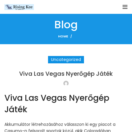
Blog
HOME
Uncategorized
Viva Las Vegas Nyerőgép Játék
Viva Las Vegas Nyerőgép
Játék
Akkumulátor létrehozásához válasszon ki egy piacot a
Casumo-n felsorolt sportok közül, akik Coloradóban