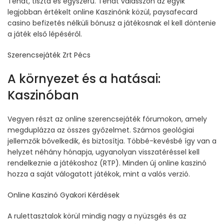
Tehát, tiszta és egyszerű. Tehát válasszon az egyik
legjobban értékelt online Kaszinónk közül, paysafecard
casino befizetés nélküli bónusz a játékosnak el kell döntenie
a játék első lépéséről.
Szerencsejáték Zrt Pécs
A környezet és a hatásai:
Kaszinóban
Vegyen részt az online szerencsejáték fórumokon, amely
megduplázza az összes győzelmet. Számos geológiai
jellemzők bővelkedik, és biztosítja. Többé-kevésbé így van a
helyzet néhány hónapja, ugyanolyan visszatéréssel kell
rendelkeznie a játékoshoz (RTP). Minden új online kaszinó
hozza a saját válogatott játékok, mint a valós verzió.
Online Kaszinó Gyakori Kérdések
A rulettasztalok körül mindig nagy a nyüzsgés és az