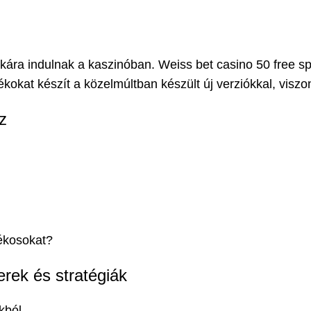
ára indulnak a kaszinóban. Weiss bet casino 50 free spi
ékokat készít a közelmúltban készült új verziókkal, viszon
z
tékosokat?
rek és stratégiák
kból.