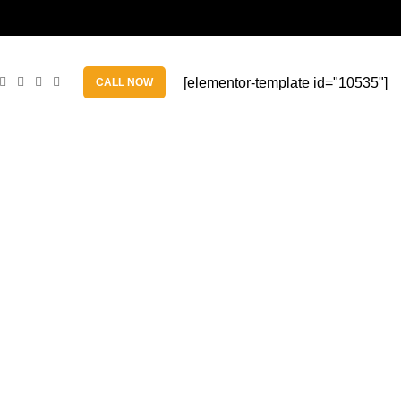
[elementor-template id="10535"]
CALL NOW