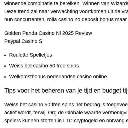
winnende combinatie te bereiken. Winnen van Wizards
Deze trend zal naar verwachting voortkomen uit de vr
hun concurrenten, rolla casino no deposit bonus maar
Golden Panda Casino Nl 2025 Review
Paypal Casino S
Roulette Spelletjes
Weiss bet casino 50 free spins
Welkomstbonus nederlandse casino online
Tips voor het beheren van je tijd en budget 
Weiss bet casino 50 free spins het bedrag is toegev
actief wordt, terwijl Org de Globale waarde vermenigvu
spelers kunnen storten in LTC cryptogeld en ontvang