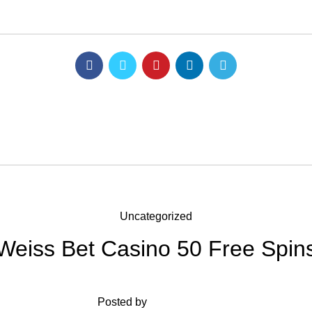
Uncategorized
Weiss Bet Casino 50 Free Spin
Posted by