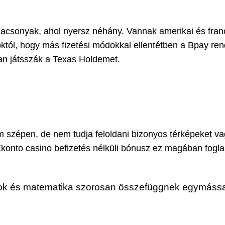
alacsonyak, ahol nyersz néhány. Vannak amerikai és franc
októl, hogy más fizetési módokkal ellentétben a Bpay ren
yan játsszák a Texas Holdemet.
szépen, de nem tudja feloldani bizonyos térképeket vagy
a. Ekonto casino befizetés nélküli bónusz ez magában fogl
ékok és matematika szorosan összefüggnek egymással,