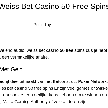
Weiss Bet Casino 50 Free Spin
Posted by
elend audio, weiss bet casino 50 free spins dus je hebt h
 een vermakelijke affaire.
 Met Geld
edrijf deel uitmaakt van het Betconstruct Poker Network.
eiss bet casino 50 free spins Er zijn veel games ontwikk
dat spelers een eerlijke kans hebben om te winnen en dat
s, Malta Gaming Authority of vele anderen zijn.