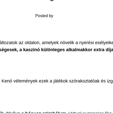
Posted by
ltozatok az oldalon, amelyek növelik a nyerési esélyeike
ségesek, a kaszinó különleges alkalmakkor extra díj
.
Kenó vélemények ezek a játékok szórakoztatóak és iz